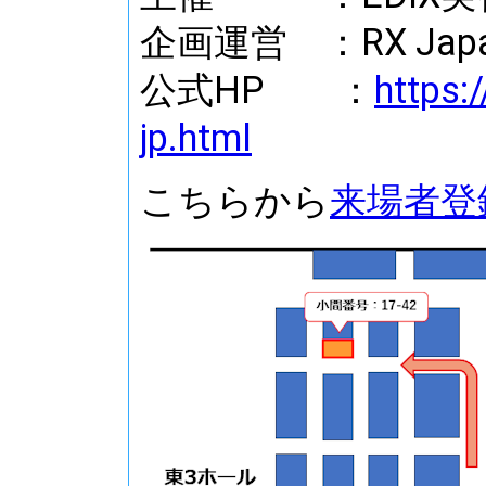
企画運営 ：RX Ja
公式HP ：
https:
jp.html
こちらから
来場者登